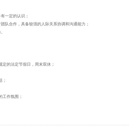
务有一定的认识；
善于团队合作，具备较强的人际关系协调和沟通能力；
力。
规定的法定节假日，周末双休；
活；
的工作氛围；