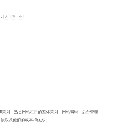
：
大
中
小
营和策划，熟悉网站栏目的整体策划、网站编辑、后台管理；
手段以及他们的成本和优劣；