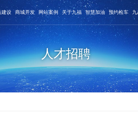
站建设
商城开发
网站案例
关于九福
智慧加油
预约检车
九
购物商城案例
九福创始人
九福荣誉
微信平台案例
公司动态
人才招聘
付款方式
人才招聘