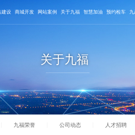
站建设
商城开发
网站案例
关于九福
智慧加油
预约检车
九
购物商城案例
九福创始人
九福荣誉
微信平台案例
公司动态
人才招聘
付款方式
关于九福
九福荣誉
公司动态
人才招聘