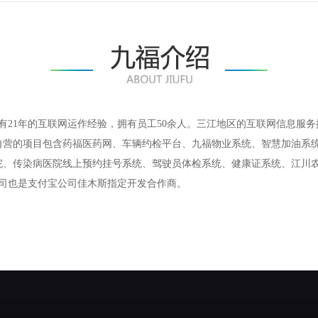
，拥有21年的互联网运作经验，拥有员工50余人。三江地区的互联网信息服
自营的项目包含药福医药网、车辆约检平台、九福物业系统、智慧加油系
院、传染病医院线上预约挂号系统、驾驶员体检系统、健康证系统、江川
福公司也是支付宝公司佳木斯指定开发合作商。