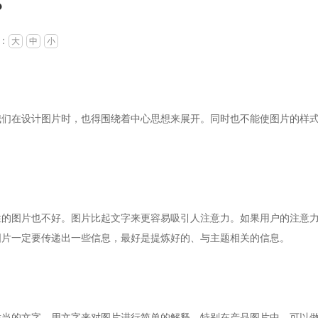
？
：
大
中
小
们在设计图片时，也得围绕着中心思想来展开。同时也不能使图片的样
的图片也不好。图片比起文字来更容易吸引人注意力。如果用户的注意
图片一定要传递出一些信息，最好是提炼好的、与主题相关的信息。
当的文字，用文字来对图片进行简单的解释。特别在产品图片中，可以