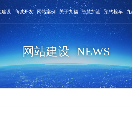
站建设
商城开发
网站案例
关于九福
智慧加油
预约检车
九
购物商城案例
九福创始人
九福荣誉
微信平台案例
公司动态
人才招聘
付款方式
网站建设
NEWS